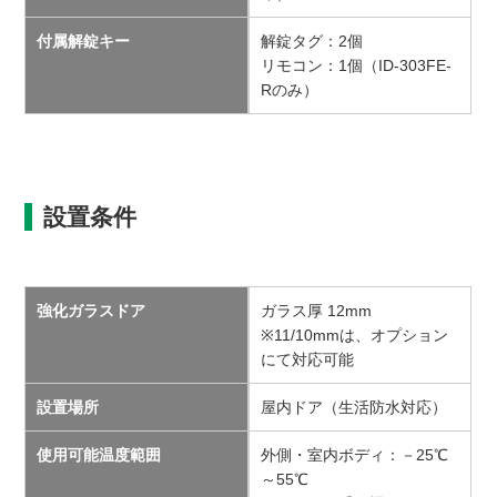
付属解錠キー
解錠タグ：2個
リモコン：1個（ID-303FE-
Rのみ）
設置条件
強化ガラスドア
ガラス厚 12mm
※11/10mmは、オプション
にて対応可能
設置場所
屋内ドア（生活防水対応）
使用可能温度範囲
外側・室内ボディ：－25℃
～55℃