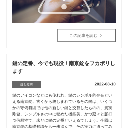
この記事を読む
鍵の定番、今でも現役！南京錠をフカボリし
ます
2022-08-10
鍵と錠前
鍵のアイコンなどにも使われ、鍵のシンボル的存在とい
える南京錠。古くから親しまれているその鍵は、いくつ
かの守備範囲では他の新しい鍵と交替したものの、質実
剛健、シンプルさの中に秘めた機能美、かつ延々と脈打
つ信頼性で、未だに鍵の定番といえるでしょう。今回は
南京錠の基礎知識から一歩進んで、その実力に迫ってみ